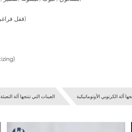
(قفل فراغي نضارة _ مقاوم للرطوبة والإضاءة _ قياس دقيق)
(كرتون & فيلم التعبئة والتغ
جها آلة الكرتوني الأوتوماتيكية
العينات التي تنتجها آلة التعبئة 