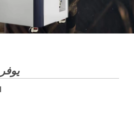
يوفر 
ا