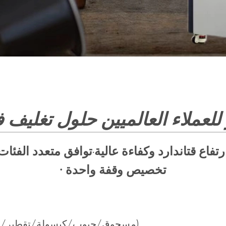
للعملاء العالميين حلول تغليف ف
رتفاع ق
تاندارد وكفاءة عالية
توافق متعدد الفئات
·
· تخصيص وقفة واحدة
(مسحوق/حبوب/كبسولة/تقطير/سائل المشروب البارد _ تعبئة النيتروجين للنضارة)