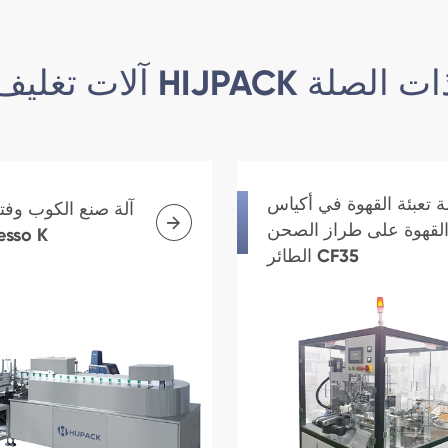
ات تغليف HIJPACK ذات الصلة
لة تعبئة القهوة في أكياس
آلة صنع الكوب وف

لقهوة على طراز الصحن
esso K
الطائر CF35