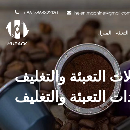

＋86 13868822120
helen.machine@gmail.co
التعبئة
المنزل
تعبئة والتغليف HIJPACK
ت التعبئة والتغليف
كية
آلة ملء كبسولة القهوة