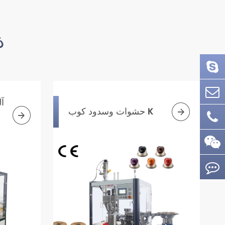
آل
آ

حشوات وسدود كوب K

ا