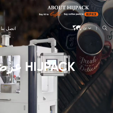


اتصل بنا
ar
عرض ا
آلة تغليف السيلوفان
ماكينة تغل