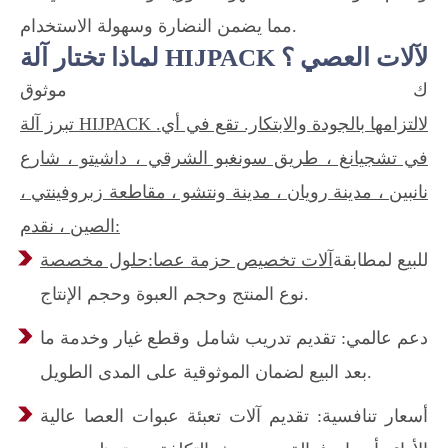
مما يضمن النضارة وسهولة الاستخدام.
لماذا تختار آلة HIJPACK لآلات العصي ؟
ك موثوق
تبرز آلة HIJPACK لالتزامها بالجودة والابتكار. تقع في أي.
في تشجيانغ ، طريق سونغبو الشرقي ، داشيتو ، شارع
نانبين ، مدينة رويان ، مدينة ونتشو ، مقاطعة زبروفينتي ،
الصين ، نقدم:
للبيع لمطابقة
آلات تخصيص حزمة عصا
حلول مخصصة:
نوع المنتج وحجم العبوة وحجم الإنتاج.
دعم عالمي: تقديم تدريب شامل وقطع غيار وخدمة ما
بعد البيع لضمان الموثوقية على المدى الطويل.
أسعار تنافسية: تقديم آلات تعبئة عبوات العصا عالية