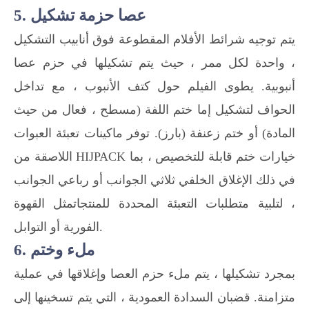
5. عصا حزمة تشكيل
يتم توجيه شرائط الأفلام المقطوعة فوق أنابيب التشكيل
، واحدة لكل ممر ، حيث يتم تشكيلها في حزم عصا
أنبوبية. يطوى الفيلم حول كتف الأنبوب ، مع تداخل
الحواف لتشكيل إما ختم اللفة (مسطح ، فعال من حيث
المادة) أو ختم زعنفة (بارز). توفر ماكينات تعبئة العبوات
اللاصقة من HIJPACK خيارات ختم قابلة للتخصيص ، بما
في ذلك الإغلاق الخلفي ثلاثي الجوانب أو رباعي الجوانب
، لتلبية متطلبات التعبئة المحددة للمنتجاتمثل القهوة
الفورية أو التوابل.
6. ملء وختم
بمجرد تشكيلها ، يتم ملء حزم العصا وإغلاقها في عملية
متزامنة. قضبان السدادة العمودية ، التي يتم تسخينها إلى