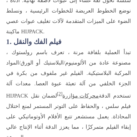
سلسة تحول لفة غشاء إلى عبوات لاصقة نهائية. أدناه ،
نوضع الخطوط العريضة للخطوات الرئيسية ، ونسلط
الضوء على الميزات المتقدمة لآلات تغليف عبوات عصي
ماكينة HIJPACK.
1. فيلم الفك والنقل
تبدأ العملية بلفافة مرنة ، تعرف باسم رولستوك ،
مصنوعة عادة من الألومنيوم/البلاستيك أو الورق/المواد
المركبة البلاستيكية. الفيلم غير ملفوف من بكرة في
الجزء الخلفي من آلة تعبئة عبوة العصا. معدات آلة
[2]
HIJPACK تستخدم الدقة
محركات مؤازرة
لضمان نقل
فيلم سلس ، والحفاظ على التوتر المستمر لمنع اختلال
المحاذاة. يعمل مستشعر تتبع الأفلام الأوتوماتيكي على
إبقاء الفيلم متمركزًا ، مما يعزز الدقة أثناء الإنتاج عالي