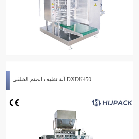
آلة تغليف الختم الخلفي DXDK450