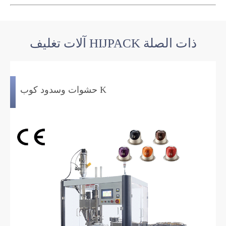
آلات تغليف HIJPACK ذات الصلة
حشوات وسدود كوب K